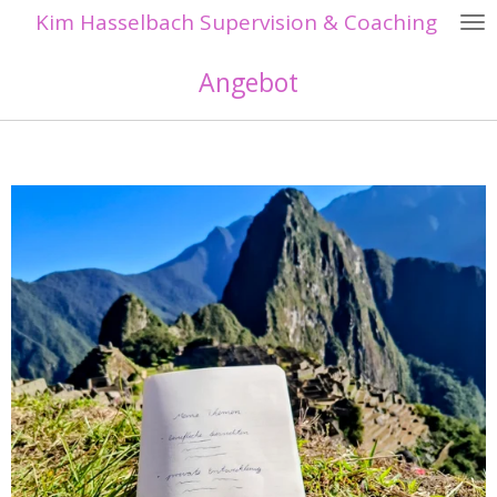
Kim Ha
sselbach Supervision & Coaching
Zum
Hauptinhalt
Angebot
springen